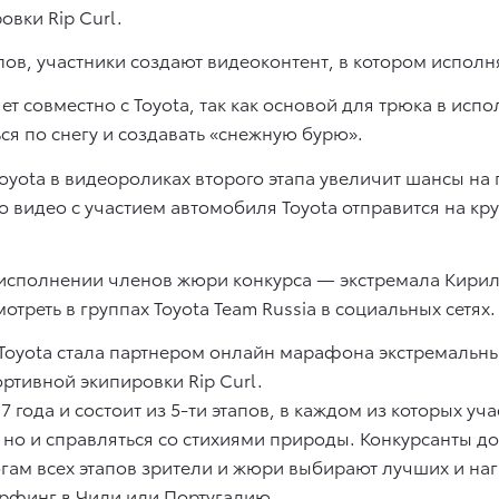
вки Rip Curl.
пов, участники создают видеоконтент, в котором испол
яет совместно с Toyota, так как основой для трюка в исп
я по снегу и создавать «снежную бурю».
yota в видеороликах второго этапа увеличит шансы на 
о видео с участием автомобиля Toyota отправится на к
в исполнении членов жюри конкурса — экстремала Кири
треть в группах Toyota Team Russia в социальных сетях.
Toyota стала партнером онлайн марафона экстремальных
ртивной экипировки Rip Curl.
 года и состоит из 5-ти этапов, в каждом из которых уч
но и справляться со стихиями природы. Конкурсанты д
тогам всех этапов зрители и жюри выбирают лучших и н
ерфинг в Чили или Португалию.