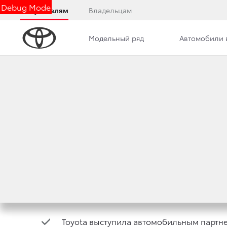
Debug Mode
Покупателям
Владельцам
Модельный ряд
Автомобили 
Дилерский центр
Новости
Преимущества д
TOYOTA ПРОДОЛЖ
СПОРТИВНОГО Э
20 февраля 2017 г.
Поделиться
Toyota выступила автомобильным партне