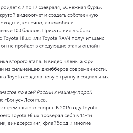
пройдет с 7 по 17 февраля, «Снежная буря».
 крутой видеоотчет и создать собственную
гоходы и, конечно, автомобили.
льные 100 баллов. Присутствие любого
 Toyota Hilux или Toyota RAV4 получит шанс
и он не пройдет в следующие этапы онлайн
ка второго этапа. В видео члены жюри
дин из сильнейших джибберов современности,
га Toyota создала новую группу в социальных
зиастов по всей России к нашему порой
 «Бонус» Леонтьев.
стремального спорта. В 2016 году Toyota
о Toyota Hilux проверял себя в 14-ти
айк, виндсерфинг, флайборд и многие