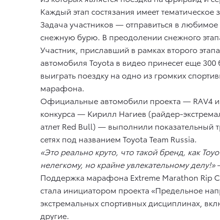
Каждый этап состязания имеет тематическое за
Задача участников — отправиться в любимое э
снежную бурю. В преодолении снежного этапа
Участник, приславший в рамках второго этап
автомобиля Toyota в видео принесет еще 300 
выиграть поездку на одно из громких спорти
марафона.
Официальные автомобили проекта — RAV4 и H
конкурса — Кирилл Нагиев (райдер-экстремал
атлет Red Bull) — выполнили показательный 
сетях под названием Toyota Team Russia.
«Это реально круто, что такой бренд, как To
нелегкому, но крайне увлекательному делу!»
—
Поддержка марафона Extreme Marathon Rip Cur
стала инициатором проекта «Предельное напр
экстремальных спортивных дисциплинах, вкл
другие.