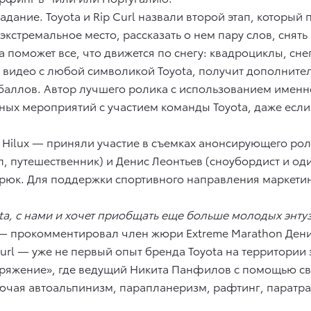
дание. Toyota и Rip Curl назвали второй этап, который 
кстремальное место, рассказать о нем пару слов, снять
 поможет все, что движется по снегу: квадроциклы, сне
а видео с любой символикой Toyota, получит дополните
баллов. Автор лучшего ролика с использованием именно
вных мероприятий с участием команды Toyota, даже есл
ilux — приняли участие в съемках анонсирующего роли
, путешественник) и Денис Леонтьев (сноубордист и о
трюк. Для поддержки спортивного направления маркетин
yota, с нами и хочет приобщать еще больше молодых энту
 прокомментировал член жюри Extreme Marathon Денис
l — уже не первый опыт бренда Toyota на территории эк
яжение», где ведущий Никита Панфилов с помощью своег
ючая автоальпинизм, парапланеризм, рафтинг, паратр