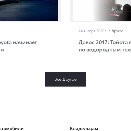
24 января 2017 г.
Другое
oyota начинает
Давос 2017: Тойота
ии
по водородным те
Все Другое
втомобили
Владельцам