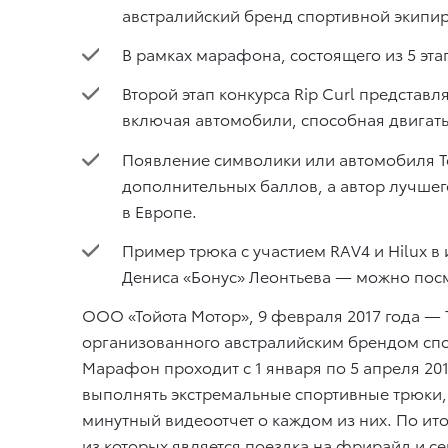
австралийский бренд спортивной экипиро
В рамках марафона, состоящего из 5 эта
Второй этап конкурса Rip Curl представл
включая автомобили, способная двигатьс
Появление символики или автомобиля To
дополнительных баллов, а автор лучшег
в Европе.
Пример трюка с участием RAV4 и Hilux 
Дениса «Бонус» Леонтьева — можно посмо
ООО «Тойота Мотор», 9 февраля 2017 года — 
организованного австралийским брендом спо
Марафон проходит с 1 января по 5 апреля 2017
выполнять экстремальные спортивные трюки, 
минутный видеоотчет о каждом из них. По и
из которых является поездка на фрирайд и с