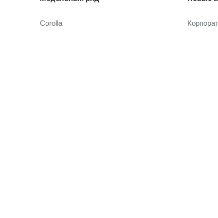
Corolla
Корпора
Camry
Toyota Т
Toyota C-HR
RAV4
Автомоб
Fortuner
Highlander
Автомоби
Land Cruiser Prado
Toyota Т
Land Cruiser 300
Hilux
Условия
Alphard
Hiace
Кредито
Онлайн-
Страхов