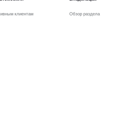
тивным клиентам
Обзор раздела
рейд-ин
Услуги сервиса
Запасные части и масла
Гарантия
или с пробегом
Регламентное ТО и запись
Сервисные кампании
ли с пробегом в наличии
Сервисные предложения
рейд-ин
Руководства
Замена на новый
 покупки
О дилерском центре
вание
одобрение
Дилерский центр
ание
Новости
Преимущества дилерского це