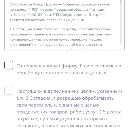
ООО «Тойота Мотор» (далее — Общество), расположенное
по адресу: 141031, Россия, Московская обл., г. о. Мытищи,
п. Вёшки, МКАД, 84-й км, ТПЗ «Алтуфьево», вл. 5, стр. 1,
является оператором персональных данных.
1. Настоящим я даю согласие Обществу на обработку своих
персональных данных, а именно: имени, отчества, фамилии,
контактных данных (включая номер телефона и адрес
электронной почты), адреса, сведений о впечатлениях,
интересах, предпочтениях к автомобилю(-ям) и товарам/
услугам, IP-адреса, сведений об устройстве, операционной
системы устройства и модели мобильного телефона
Отправляя данную форму, Я даю согласие на
посетителя сайта, уникального идентификатора посетителя
сайта, предпочтительного времени и способа для контакта,
обработку своих персональных данных.
истории контактов.
2. Под обработкой персональных данных понимаются
следующие действия: сбор, запись, систематизация,
Настоящим в дополнение к целям, указанным
накопление, хранение, уточнение (обновление, изменение),
в п. 3 Согласия, я разрешаю обрабатывать
извлечение, использование, передача (предоставление,
свои персональные данные с целью
доступ), блокирование, удаление, уничтожение персональных
данных. Общество обрабатывает персональные данные
продвижения товаров, работ, услуг Общества
с использованием средств автоматизации.
на рынке, путем осуществления прямых
контактов, а также выражаю свое согласие на
3. Целью обработки персональных данных является