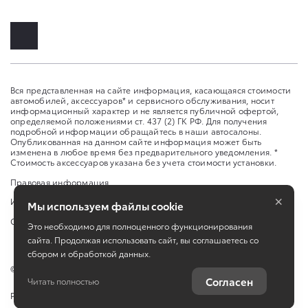
Вся представленная на сайте информация, касающаяся стоимости
автомобилей, аксессуаров* и сервисного обслуживания, носит
информационный характер и не является публичной офертой,
определяемой положениями ст. 437 (2) ГК РФ. Для получения
подробной информации обращайтесь в наши автосалоны.
Опубликованная на данном сайте информация может быть
изменена в любое время без предварительного уведомления. *
Стоимость аксессуаров указана без учета стоимости установки.
Правовая информация
×
Изменить настройку cookies
Мы используем файлы cookie
Сбросить cookie
Это необходимо для полноценного функционирования
сайта. Продолжая использовать сайт, вы соглашаетесь со
сбором и обработкой данных.
©
2026
ООО "Рось-Авто"
Согласен
Читать полностью
Работает на технологиях
TradeDealer