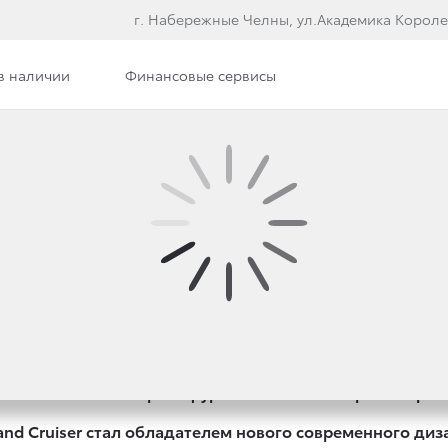
г. Набережные Челны, ул.Академика Короле
в наличии
Финансовые сервисы
илерского центра
Сотрудники
Вакансии
ЛЯЕТ НОВЫЙ LAND CR
м автосалоне во Франкфурте состоялась мировая премье
d Cruiser стал обладателем нового современного диза