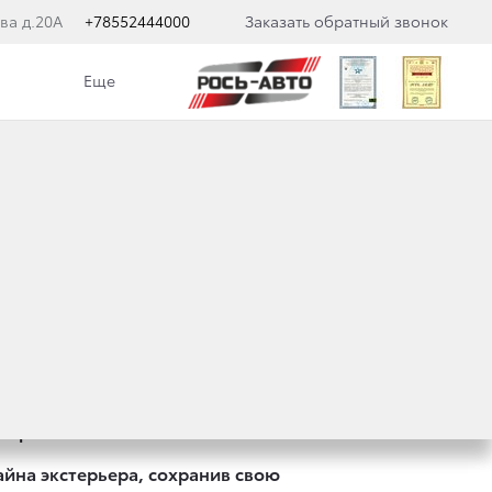
ва д.20А
+78552444000
Заказать обратный звонок
Еще
UISER PRADO
ра нового Land Cruiser Prado.
йна экстерьера, сохранив свою