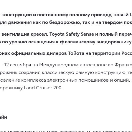
конструкции и постоянному полному приводу, новый La
я движения как по бездорожью, так и на твердом по
 вентиляция кресел, Toyota Safety Sense и полный пе
o по уровню оснащения к флагманскому внедорожнику L
алонах официальных дилеров Тойота на территории Росс
— 12 сентября на Международном автосалоне во Франкф
едорожник сохранил классическую рамную конструкцию,
овление комплекса электронных помощников и опций,
рожнику Land Cruiser 200.
айн
 стал мускулистым и в меру агрессивным, подчеркиваю