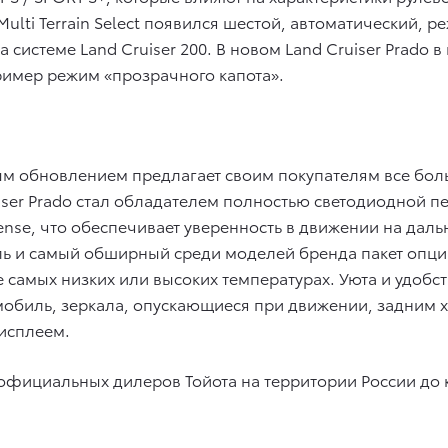
Multi Terrain Select появился шестой, автоматический,
 системе Land Cruiser 200. В новом Land Cruiser Prado
имер режим «прозрачного капота».
ым обновлением предлагает своим покупателям все бо
uiser Prado стал обладателем полностью светодиодной п
Sense, что обеспечивает уверенность в движении на даль
ль и самый обширный среди моделей бренда пакет опц
е самых низких или высоких температурах. Уюта и удоб
мобиль, зеркала, опускающиеся при движении, задним х
исплеем.
 официальных дилеров Тойота на территории России до к