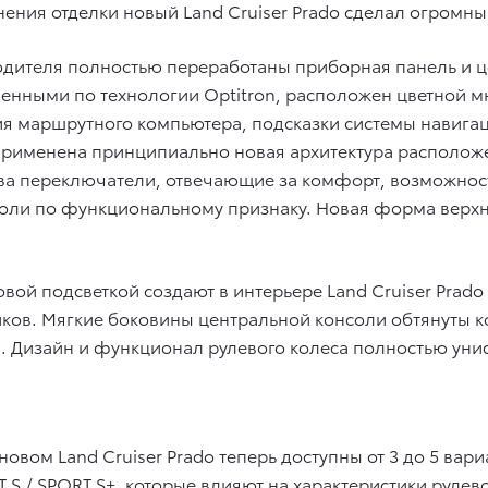
нения отделки новый Land Cruiser Prado сделал огромны
одителя полностью переработаны приборная панель и ц
енными по технологии Optitron, расположен цветной
я маршрутного компьютера, подсказки системы навигац
рименена принципиально новая архитектура располож
тва переключатели, отвечающие за комфорт, возможнос
оли по функциональному признаку. Новая форма верхн
вой подсветкой создают в интерьере Land Cruiser Prad
ков. Мягкие боковины центральной консоли обтянуты к
. Дизайн и функционал рулевого колеса полностью униф
новом Land Cruiser Prado теперь доступны от 3 до 5 ва
 / SPORT S+, которые влияют на характеристики рулев