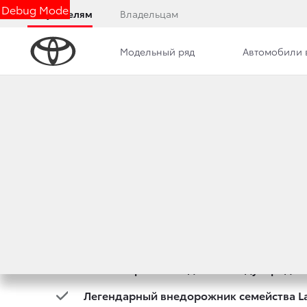
Debug Mode
Покупателям
Владельцам
Модельный ряд
Автомобили 
Дилерский центр
Новости
Преимущества д
TOYOTA ПРЕДСТАВ
12 сентября 2017 г.
Поделиться
12 сентября 2017 года на Международно
Легендарный внедорожник семейства Lan