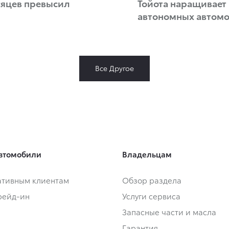
сяцев превысил
Тойота наращивает 
автономных автом
Все Другое
втомобили
Владельцам
тивным клиентам
Обзор раздела
Трейд-ин
Услуги сервиса
Запасные части и масла
Гарантия