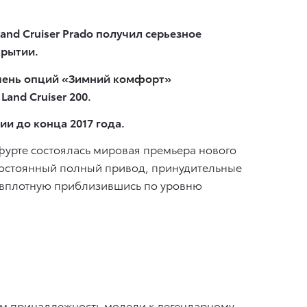
nd Cruiser Prado получил серьезное
крытии.
речень опций «Зимний комфорт»
and Cruiser 200.
ии до конца 2017 года.
урте состоялась мировая премьера нового
 постоянный полный привод, принудительные
 вплотную приблизившись по уровню
щим принадлежность модели к легендарному