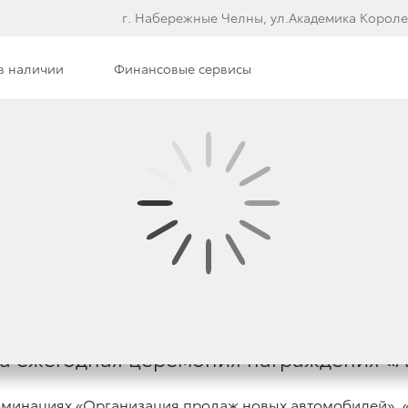
г. Набережные Челны, ул.Академика Короле
в наличии
Финансовые сервисы
илерского центра
Сотрудники
Вакансии
 ПРИЗНАНЫ ЛУЧШИМИ
ла ежегодная церемония награждения «А
номинациях «Организация продаж новых автомобилей»,