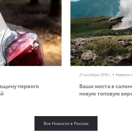
21 сентября 2018 г.
Новости 
довщину первого
Ваши места в салоне
ей
новую топовую верс
Все Новости в России