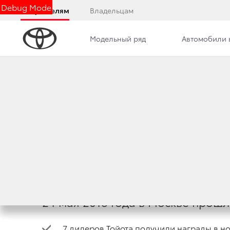
Debug Mode
Покупателям
Владельцам
Модельный ряд
Автомобили 
Дилерский центр
Новости
Преимущества д
ДИЛЕРЫ ТОЙОТА
25 мая 2018 г.
Поделиться
24 мая 2018 года в Москве прош
7 дилеров Тойота получили награды в 