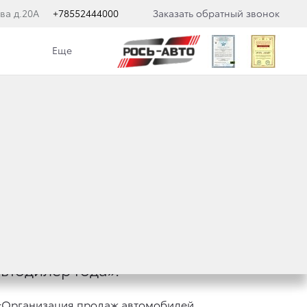
ва д.20А
+78552444000
Заказать обратный звонок
Еще
 В РОССИИ
втодилер года».
 «Организация продаж автомобилей