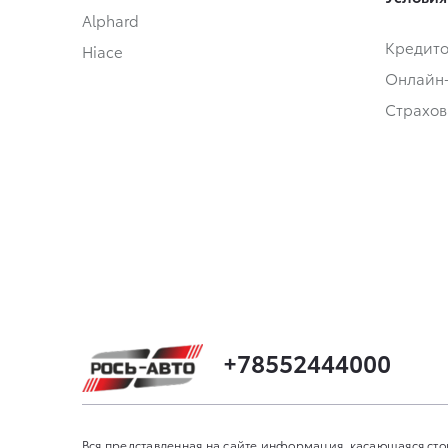
Alphard
Кредит
Hiace
Онлайн
Страхов
+78552444000
Вся представленная на сайте информация, касающаяся сто